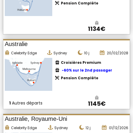
Pension Complète
1134€
Australie
Celebrity Edge
Sydney
10
j
20/02/2028
Croisières Premium
-60% sur le 2nd passager
Pension Complète
1145€
1
Autres départs
Australie, Royaume-Uni
Celebrity Edge
Sydney
12
j
01/12/2026