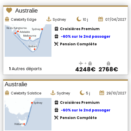
Australie
Celebrity Edge
Sydney
10
j
07/04/2027
Croisières Premium
-60% sur le 2nd passager
Pension Complète
+
4248€
2768€
1
Autres départs
Australie
Celebrity Solstice
Sydney
5
j
29/10/2027
Croisières Premium
-60% sur le 2nd passager
Pension Complète