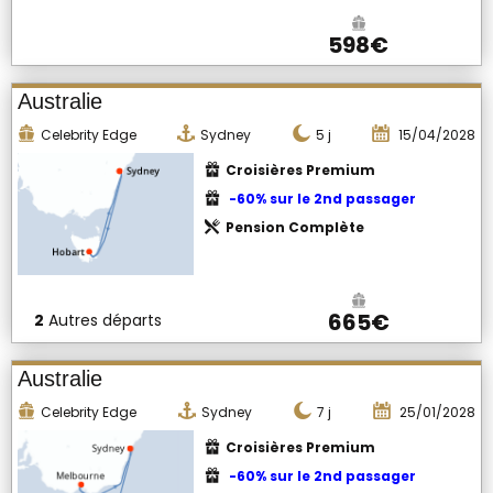
598€
Australie
Celebrity Edge
Sydney
5
j
15/04/2028
Croisières Premium
-60% sur le 2nd passager
Pension Complète
665€
2
Autres départs
Australie
Celebrity Edge
Sydney
7
j
25/01/2028
Croisières Premium
-60% sur le 2nd passager