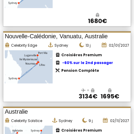
1680€
Nouvelle-Calédonie, Vanuatu, Australie
Celebrity Edge
Sydney
13
j
02/01/2027
Croisières Premium
-60% sur le 2nd passager
Pension Complète
+
3134€
1695€
Australie
Celebrity Solstice
Sydney
9
j
02/11/2027
Croisières Premium