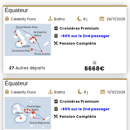
Équateur
Celebrity Flora
Baltra
8
j
29/11/2026
Croisières Premium
-60% sur le 2nd passager
Pension Complète
6668€
27
Autres départs
Équateur
Celebrity Flora
Baltra
8
j
11/10/2026
Croisières Premium
-60% sur le 2nd passager
Pension Complète