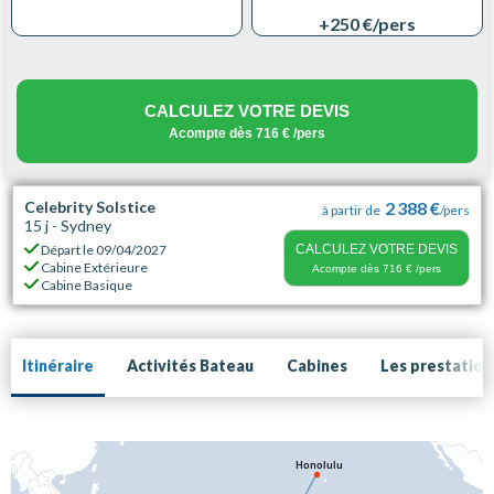
+250 €
/pers
CALCULEZ VOTRE DEVIS
Acompte dès
716 €
/pers
Celebrity Solstice
2 388 €
à partir de
/pers
15 j - Sydney
Départ le
09/04/2027
CALCULEZ VOTRE DEVIS
Cabine Extérieure
Acompte dès
716 €
/pers
Cabine Basique
Itinéraire
Activités Bateau
Cabines
Les prestation