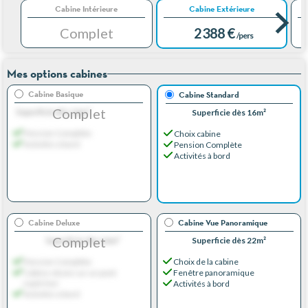
Cabine Intérieure
Cabine Extérieure
Complet
2 388 €
/pers
Mes options cabines
Cabine Basique
Cabine Standard
Complet
Superficie dès 16m²
Superficie dès 16m²
Pension Complète
Choix cabine
Activités à bord
Pension Complète
Activités à bord
Cabine Deluxe
Cabine Vue Panoramique
Complet
Superficie dès 16m²
Superficie dès 22m²
Pension Complète
Choix de la cabine
Cabine située sur un pont
Fenêtre panoramique
supérieur
Activités à bord
Activités à bord