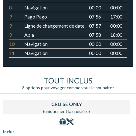
8
Navigation
00:00
00:00
9
Pago Pago
07:56
17:00
9
Ligne de changement de date
07:57
00:00
9
Apia
07:58
18:00
10
Navigation
00:00
00:00
11
Navigation
00:00
00:00
12
Navigation
00:00
00:00
13
Navigation
00:00
00:00
TOUT INCLUS
14
Navigation
00:00
00:00
3 options pour voyager comme vous le souhaitez
15
Honolulu
07:00
00:00
CRUISE ONLY
(uniquement la croisière)
inclus :