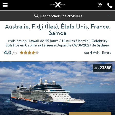
@
Rechercher une croisière
Australie, Fidji (Îles), États-Unis, France,
Samoa
croisière en
Hawaii
de
15 jours / 14 nuits
à bord du
Celebrity
Solstice
en
Cabine extérieure
Départ le
09/04/2027
de
Sydney
.
4.0
/5
sur
4
Avis clients
2388€
dès