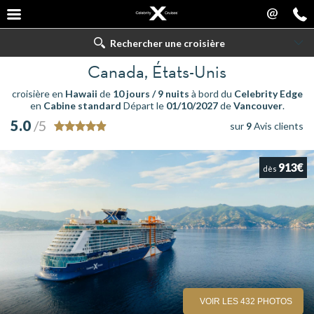
@
Rechercher une croisière
Canada, États-Unis
croisière en
Hawaii
de
10 jours / 9 nuits
à bord du
Celebrity Edge
en
Cabine standard
Départ le
01/10/2027
de
Vancouver
.
5.0
/5
sur
9
Avis clients
913€
dès
VOIR LES 432 PHOTOS