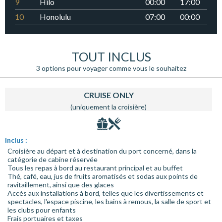
9
Hilo
00:00
17:00
10
Honolulu
07:00
00:00
TOUT INCLUS
3 options pour voyager comme vous le souhaitez
CRUISE ONLY
(uniquement la croisière)
inclus :
Croisière au départ et à destination du port concerné, dans la
catégorie de cabine réservée
Tous les repas à bord au restaurant principal et au buffet
Thé, café, eau, jus de fruits aromatisés et sodas aux points de
ravitaillement, ainsi que des glaces
Accès aux installations à bord, telles que les divertissements et
spectacles, l'espace piscine, les bains à remous, la salle de sport et
les clubs pour enfants
Frais portuaires et taxes