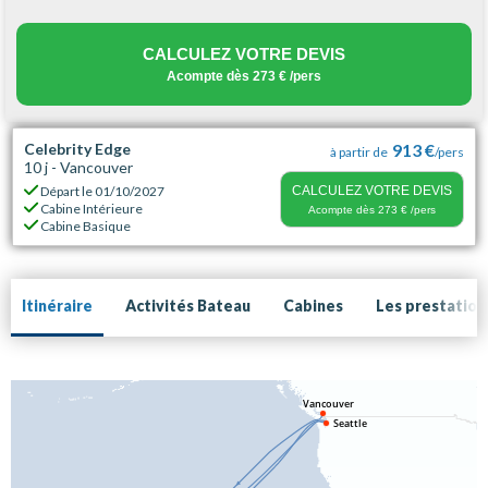
CALCULEZ VOTRE DEVIS
Acompte dès
273 €
/pers
Celebrity Edge
913 €
à partir de
/pers
10 j - Vancouver
Départ le
01/10/2027
CALCULEZ VOTRE DEVIS
Cabine Intérieure
Acompte dès
273 €
/pers
Cabine Basique
Itinéraire
Activités Bateau
Cabines
Les prestation