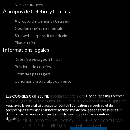
Nos assurances
À propos de Celebrity Cruises
À propos de Celebrity Cruises
Gestion environnementale
Site web corporatif américain
Plan du site
Informations légales
Directive voyages à forfait
Politique de cookies
Droit des passagers
Conditions Générales de vente
Agence de voyage spécialisée croisière - CRUISELINE
Continuer sans accepter
LES COOKIES CRUISELINE
16 rue du gabian Les flots bleus MC 98 000 Monaco SAM au Capital de
Vous avez la possibilité d'accepter ou non l'utilisation de cookies et de
150 000 €
technologies similaires par notre société afin de réaliser des statistiques
N° RCI: 05S04380- IATA n° 202 465 05 - Récépissé CCIN n°2007-
d'audiences et vous proposer des publicités adaptées à vos centres
01231/2007-01232
d'intérêts
N° TVA FR. 44 0000 70 465 - RCP Generali de 9 000 000 EUROS
© CRUISELINE 2019 - all rights reserved