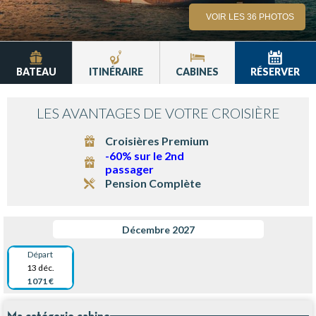
VOIR LES 36 PHOTOS
BATEAU
ITINÉRAIRE
CABINES
RÉSERVER
LES AVANTAGES DE VOTRE CROISIÈRE
Croisières Premium
-60% sur le 2nd
passager
Pension Complète
Décembre 2027
Départ
13 déc.
1 071 €
Ma catégorie cabine