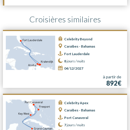
Croisières similaires
Celebrity Beyond
Caraïbes - Bahamas
Fort Lauderdale
8
jours /
nuits
04/12/2027
à partir de
892€
Celebrity Apex
Caraïbes - Bahamas
Port Canaveral
7
jours /
nuits