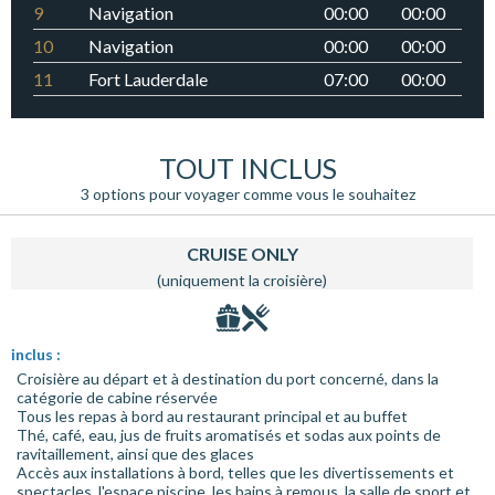
9
Navigation
00:00
00:00
10
Navigation
00:00
00:00
11
Fort Lauderdale
07:00
00:00
TOUT INCLUS
3 options pour voyager comme vous le souhaitez
CRUISE ONLY
(uniquement la croisière)
inclus :
Croisière au départ et à destination du port concerné, dans la
catégorie de cabine réservée
Tous les repas à bord au restaurant principal et au buffet
Thé, café, eau, jus de fruits aromatisés et sodas aux points de
ravitaillement, ainsi que des glaces
Accès aux installations à bord, telles que les divertissements et
spectacles, l'espace piscine, les bains à remous, la salle de sport et