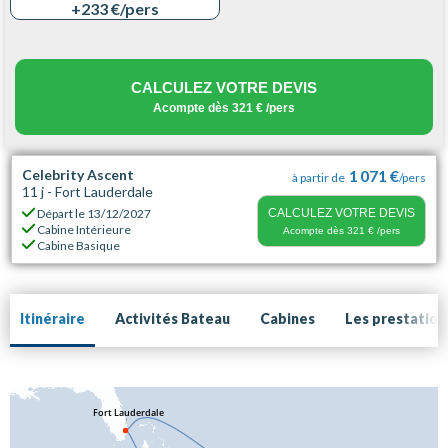
+233 €
/pers
CALCULEZ VOTRE DEVIS
Acompte dès
321 €
/pers
Celebrity Ascent
1 071 €
à partir de
/pers
11 j - Fort Lauderdale
Départ le
13/12/2027
CALCULEZ VOTRE DEVIS
Cabine Intérieure
Acompte dès
321 €
/pers
Cabine Basique
Itinéraire
Activités Bateau
Cabines
Les prestation