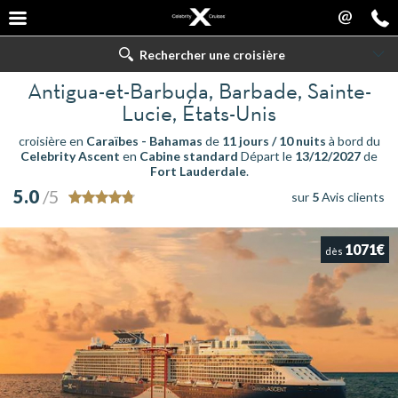
@
Rechercher une croisière
Antigua-et-Barbuda, Barbade, Sainte-
Lucie, États-Unis
croisière en
Caraïbes - Bahamas
de
11 jours / 10 nuits
à bord du
Celebrity Ascent
en
Cabine standard
Départ le
13/12/2027
de
Fort Lauderdale
.
5.0
/5
sur
5
Avis clients
1071€
dès