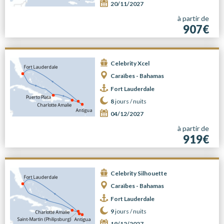
20/11/2027
à partir de
907€
Celebrity Xcel
Caraïbes - Bahamas
Fort Lauderdale
8
jours /
nuits
04/12/2027
à partir de
919€
Celebrity Silhouette
Caraïbes - Bahamas
Fort Lauderdale
9
jours /
nuits
19/12/2027