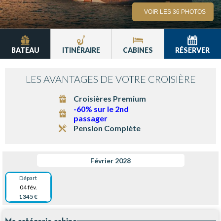
VOIR LES 36 PHOTOS
BATEAU
ITINÉRAIRE
CABINES
RÉSERVER
LES AVANTAGES DE VOTRE CROISIÈRE
Croisières Premium
-60% sur le 2nd
passager
Pension Complète
Février 2028
Départ
04 fév.
1 345 €
Ma catégorie cabine