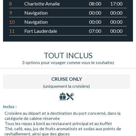
8
Charlotte Amalie
08:00
17:00
9
Navigation
00:00
00:00
10
Navigation
00:00
00:00
11
Fort Lauderdale
07:00
00:00
TOUT INCLUS
3 options pour voyager comme vous le souhaitez
CRUISE ONLY
(uniquement la croisière)
inclus :
Croisière au départ et à destination du port concerné, dans la
catégorie de cabine réservée
Tous les repas à bord au restaurant principal et au buffet
Thé, café, eau, jus de fruits aromatisés et sodas aux points de
ravitaillement, ainsi que des glaces