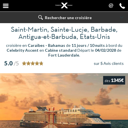
@
Rechercher une croisière
Saint-Martin, Sainte-Lucie, Barbade,
Antigua-et-Barbuda, États-Unis
croisière en
Caraïbes - Bahamas
de
11 jours / 10 nuits
à bord du
Celebrity Ascent
en
Cabine standard
Départ le
04/02/2028
de
Fort Lauderdale
.
5.0
/5
sur
5
Avis clients
1345€
dès