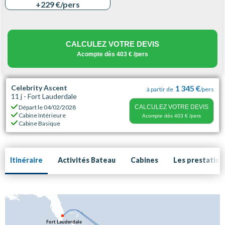
+229 €
/pers
CALCULEZ VOTRE DEVIS
Acompte dès
403 €
/pers
Celebrity Ascent
1 345 €
à partir de
/pers
11 j - Fort Lauderdale
Départ le
04/02/2028
CALCULEZ VOTRE DEVIS
Cabine Intérieure
Acompte dès
403 €
/pers
Cabine Basique
Itinéraire
Activités Bateau
Cabines
Les prestation