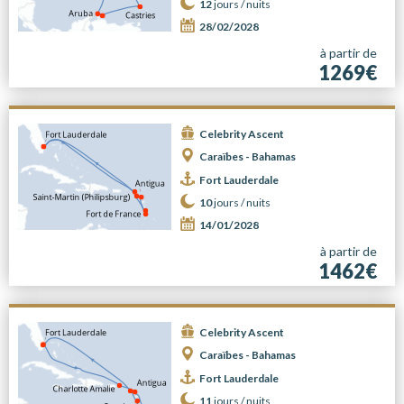
12
jours /
nuits
28/02/2028
à partir de
1269€
Celebrity Ascent
Caraïbes - Bahamas
Fort Lauderdale
10
jours /
nuits
14/01/2028
à partir de
1462€
Celebrity Ascent
Caraïbes - Bahamas
Fort Lauderdale
11
jours /
nuits