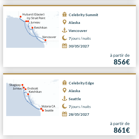
Celebrity Summit
Alaska
Vancouver
7
jours /
nuits
30/05/2027
à partir de
856€
Celebrity Edge
Alaska
Seattle
7
jours /
nuits
28/05/2027
à partir de
861€