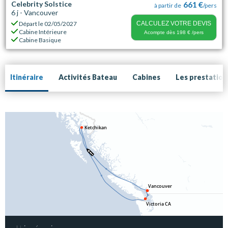
Celebrity Solstice
661 €
à partir de
/pers
6 j - Vancouver
Départ le
02/05/2027
CALCULEZ VOTRE DEVIS
Cabine Intérieure
Acompte dès
198 €
/pers
Cabine Basique
Itinéraire
Activités Bateau
Cabines
Les prestation