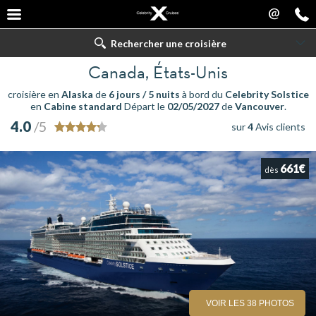
@
Rechercher une croisière
Canada, États-Unis
croisière en
Alaska
de
6 jours / 5 nuits
à bord du
Celebrity Solstice
en
Cabine standard
Départ le
02/05/2027
de
Vancouver
.
4.0
/5
sur
4
Avis clients
661€
dès
VOIR LES 38 PHOTOS