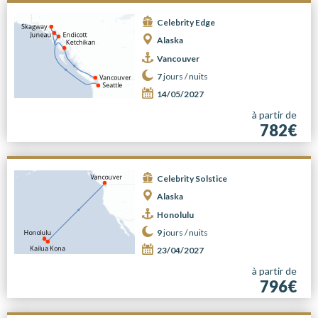
Celebrity Edge
Alaska
Vancouver
7
jours /
nuits
14/05/2027
à partir de
782€
Celebrity Solstice
Alaska
Honolulu
9
jours /
nuits
23/04/2027
à partir de
796€