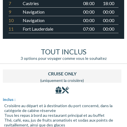
7
Castries
08:00
18:00
9
Navigation
00:00
00:00
10
Navigation
00:00
00:00
11
Fort Lauderdale
07:00
00:00
TOUT INCLUS
3 options pour voyager comme vous le souhaitez
CRUISE ONLY
(uniquement la croisière)
inclus :
Croisière au départ et à destination du port concerné, dans la
catégorie de cabine réservée
Tous les repas à bord au restaurant principal et au buffet
Thé, café, eau, jus de fruits aromatisés et sodas aux points de
ravitaillement, ainsi que des glaces