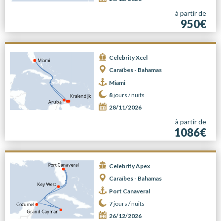
à partir de
950€
Celebrity Xcel
Caraïbes - Bahamas
Miami
8
jours /
nuits
28/11/2026
à partir de
1086€
Celebrity Apex
Caraïbes - Bahamas
Port Canaveral
7
jours /
nuits
26/12/2026