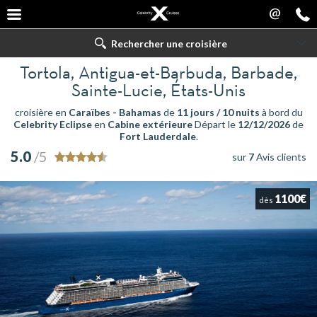
@
Rechercher une croisière
Tortola, Antigua-et-Barbuda, Barbade,
Sainte-Lucie, États-Unis
croisière en
Caraïbes - Bahamas
de
11 jours / 10 nuits
à bord du
Celebrity Eclipse
en
Cabine extérieure
Départ le
12/12/2026
de
Fort Lauderdale
.
5.0
/5
sur
7
Avis clients
1100€
dès