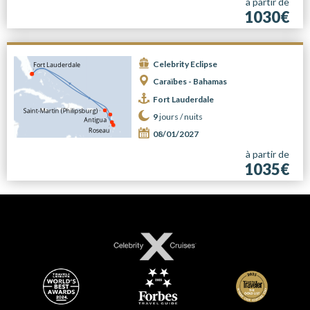
à partir de
1030€
Celebrity Eclipse
Caraïbes - Bahamas
Fort Lauderdale
9
jours /
nuits
08/01/2027
à partir de
1035€