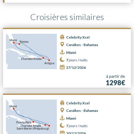
Croisières similaires
Celebrity Xcel
Caraïbes - Bahamas
Miami
7
jours /
nuits
27/12/2026
à partir de
1298€
Celebrity Xcel
Caraïbes - Bahamas
Miami
7
jours /
nuits
20/12/2026