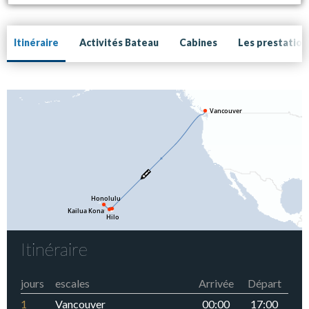
Itinéraire
Activités Bateau
Cabines
Les prestation
Itinéraire
jours
escales
Arrivée
Départ
1
Vancouver
00:00
17:00