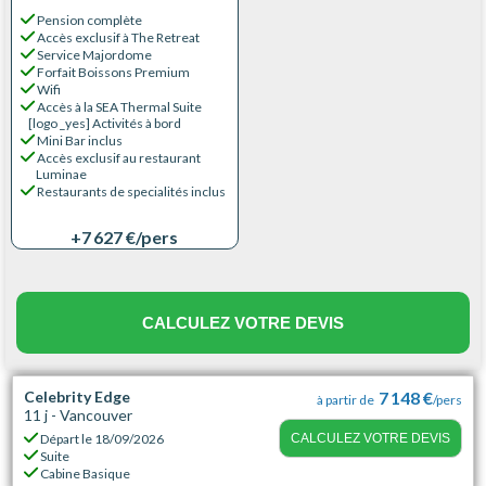
Pension complète
Accès exclusif à The Retreat
Service Majordome
Forfait Boissons Premium
Wifi
Accès à la SEA Thermal Suite
[logo _yes] Activités à bord
Mini Bar inclus
Accès exclusif au restaurant
Luminae
Restaurants de specialités inclus
+7 627 €
/pers
CALCULEZ VOTRE DEVIS
Celebrity Edge
7 148 €
à partir de
/pers
11 j - Vancouver
Départ le
18/09/2026
CALCULEZ VOTRE DEVIS
Suite
Cabine Basique