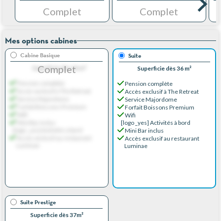
Complet
Complet
Mes options cabines
Cabine Basique
Suite
Complet
Superficie dès 36 m²
Superficie dès 36 m²
Pension complète
Pension complète
Accès exclusif à The Retreat
Accès exclusif à The Retreat
Service Majordome
Service Majordome
Forfait Boissons Premium
Forfait Boissons Premium
Wifi
Wifi
Mini Bar inclus
[logo _yes] Activités à bord
[logo _yes] Activités à bord
Mini Bar inclus
Accès exclusif au restaurant
Accès exclusif au restaurant
Luminae
Luminae
Suite Prestige
Superficie dès 37m²