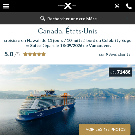
@
Rechercher une croisière
Canada, États-Unis
croisière en
Hawaii
de
11 jours / 10 nuits
à bord du
Celebrity Edge
en
Suite
Départ le
18/09/2026
de
Vancouver
.
5.0
/5
sur
9
Avis clients
7148€
dès
VOIR LES 432 PHOTOS