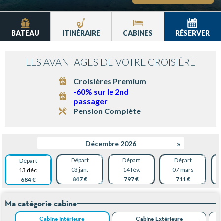
BATEAU
ITINÉRAIRE
CABINES
RÉSERVER
LES AVANTAGES DE VOTRE CROISIÈRE
Croisières Premium
-60% sur le 2nd
passager
Pension Complète
Décembre 2026
»
Départ
Départ
Départ
Départ
03 jan.
14 fév.
07 mars
13 déc.
847 €
797 €
711 €
684 €
Ma catégorie cabine
Cabine Intérieure
Cabine Extérieure