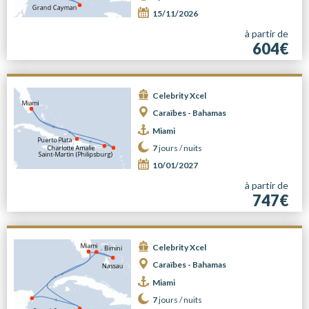
15/11/2026
à partir de
604€
Celebrity Xcel
Caraïbes - Bahamas
Miami
7
jours /
nuits
10/01/2027
à partir de
747€
Celebrity Xcel
Caraïbes - Bahamas
Miami
7
jours /
nuits