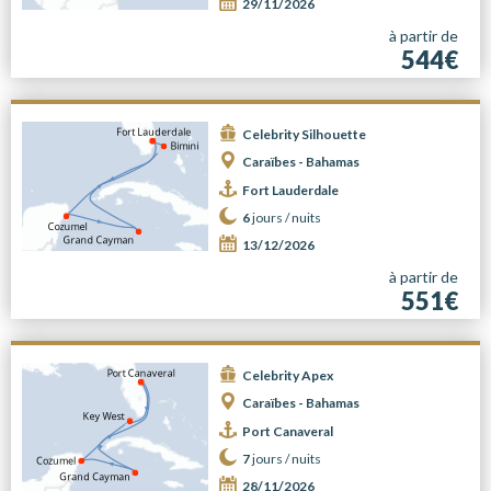
29/11/2026
à partir de
544€
Celebrity Silhouette
Caraïbes - Bahamas
Fort Lauderdale
6
jours /
nuits
13/12/2026
à partir de
551€
Celebrity Apex
Caraïbes - Bahamas
Port Canaveral
7
jours /
nuits
28/11/2026