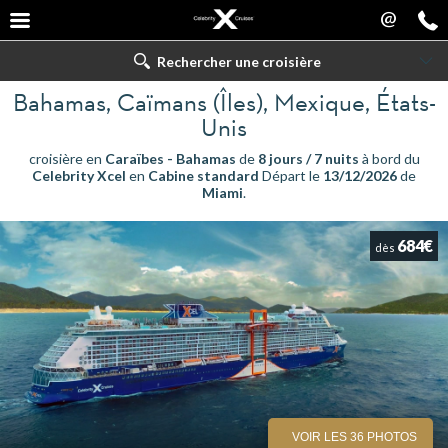
@
Rechercher une croisière
Bahamas, Caïmans (Îles), Mexique, États-
Unis
croisière en
Caraïbes - Bahamas
de
8 jours / 7 nuits
à bord du
Celebrity Xcel
en
Cabine standard
Départ le
13/12/2026
de
Miami
.
684€
dès
VOIR LES 36 PHOTOS