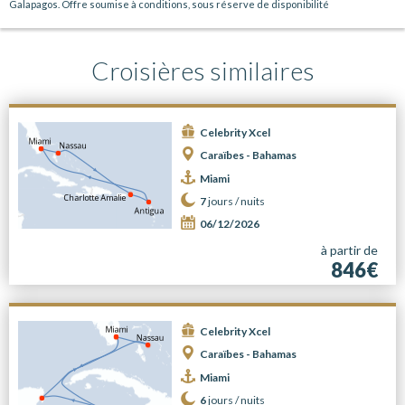
Galapagos. Offre soumise à conditions, sous réserve de disponibilité
Croisières similaires
Celebrity Xcel
Caraïbes - Bahamas
Miami
7
jours /
nuits
06/12/2026
à partir de
846€
Celebrity Xcel
Caraïbes - Bahamas
Miami
6
jours /
nuits