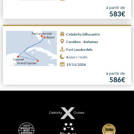
à partir de
583€
Celebrity Silhouette
Caraïbes - Bahamas
Fort Lauderdale
6
jours /
nuits
15/11/2026
à partir de
586€